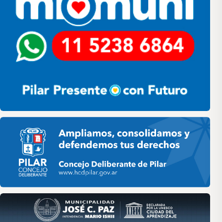
Pilar HCD