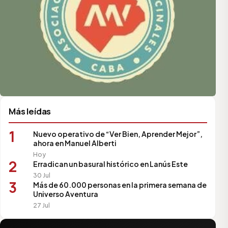
Más leídas
1
Nuevo operativo de “Ver Bien, Aprender Mejor”,
ahora en Manuel Alberti
Hoy
2
Erradican un basural histórico en Lanús Este
30 Jul
3
Más de 60.000 personas en la primera semana de
Universo Aventura
27 Jul