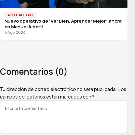
ACTUALIDAD
Nuevo operativo de “Ver Bien, Aprender Mejor”, ahora
en Manuel Alberti
6 Ago 2026
Comentarios (0)
Escribí tu comentario
Nombre
Email
Tu dirección de correo electrónico no será publicada.
Los
campos obligatorios están marcados con
*