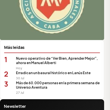
Más leídas
1
Nuevo operativo de “Ver Bien, Aprender Mejor”,
ahora en Manuel Alberti
Hoy
2
Erradican un basural histórico en Lanús Este
30 Jul
3
Más de 60.000 personas en la primera semana de
Universo Aventura
27 Jul
Newsletter