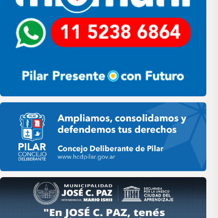
Pilar HCD