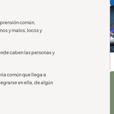
mprensión común,
nos y malos, locos y
onde caben las personas y
.
A
oria común que llega a
egrarse en ella, de algún