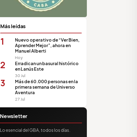
Más leídas
1
Nuevo operativo de “Ver Bien,
Aprender Mejor”, ahora en
Manuel Alberti
Hoy
2
Erradican un basural histórico
en Lanús Este
30 Jul
3
Más de 60.000 personas en la
primera semana de Universo
Aventura
27 Jul
Newsletter
Lo esencial del GBA, todos los días.