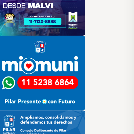
lar
ilar HCD