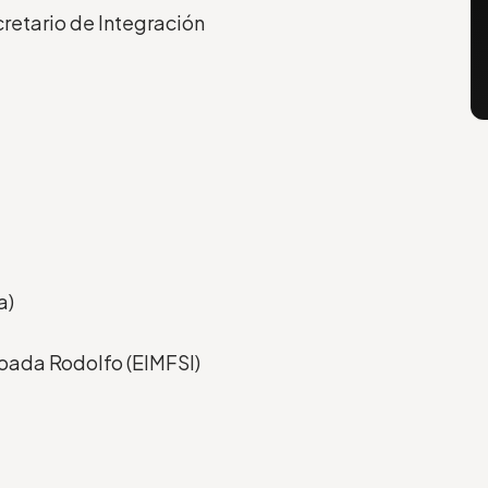
cretario de Integración
a)
aboada Rodolfo (EIMFSI)