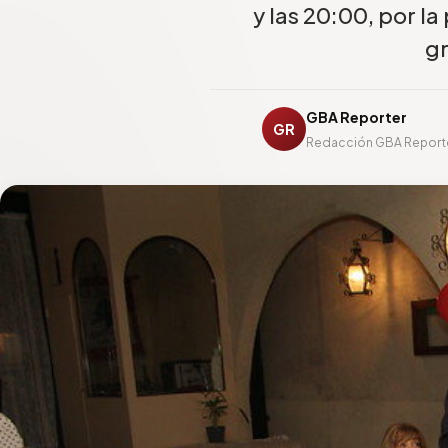
y las 20:00, por l
gr
GBA Reporter
GR
Redacción GBA Report