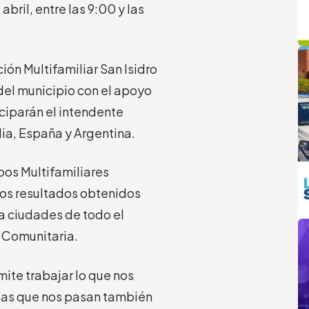
abril, entre las 9:00 y las
q
L
ión Multifamiliar San Isidro
 del municipio con el apoyo
iciparán el intendente
lia, España y Argentina.
pos Multifamiliares
nos resultados obtenidos
a ciudades de todo el
m
n Comunitaria.
ite trabajar lo que nos
sas que nos pasan también