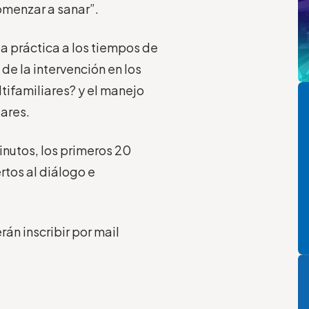
omenzar a sanar”.
a práctica a los tiempos de
e la intervención en los
Pi
tifamiliares? y el manejo
ares.
inutos, los primeros 20
rtos al diálogo e
án inscribir por mail
P