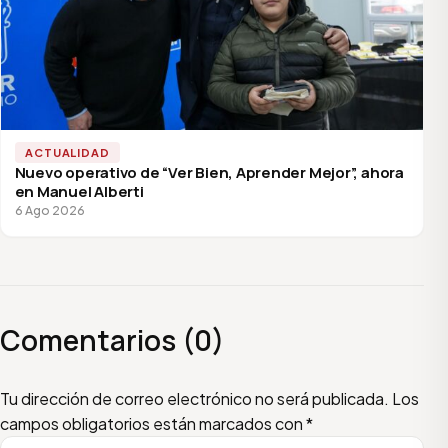
ACTUALIDAD
Nuevo operativo de “Ver Bien, Aprender Mejor”, ahora
en Manuel Alberti
6 Ago 2026
Comentarios (0)
Escribí tu comentario
Nombre
Email
Tu dirección de correo electrónico no será publicada.
Los
campos obligatorios están marcados con
*