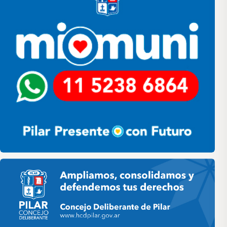
Pilar HCD