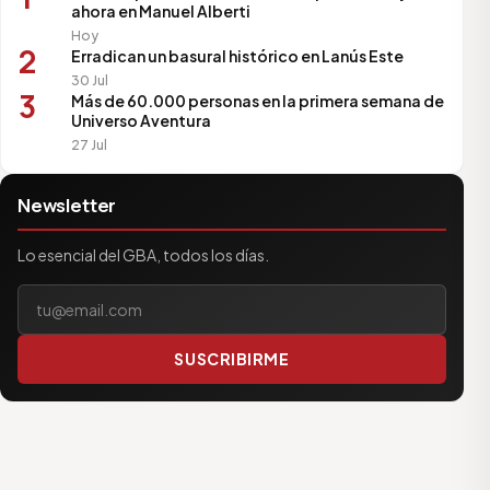
ahora en Manuel Alberti
Hoy
2
Erradican un basural histórico en Lanús Este
30 Jul
3
Más de 60.000 personas en la primera semana de
Universo Aventura
27 Jul
Newsletter
Lo esencial del GBA, todos los días.
Tu correo electrónico
SUSCRIBIRME