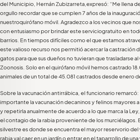
del Municipio, Hernán Zubizarreta,
expresó
: “
Me llena de
orgullo recordar que se cumplen 7 años de la inauguraci
nuestro
quirófano móvil. Agradezco a los vecinos que n
con
entusiasmo por brindar este
servicio
gratuito en to
barrios
.
E
n
tiempos
difícil
es como el que estamos atra
este valioso recurso nos permiti
ó acercar
la castración 
gatos
para que sus dueños no tuvi
eran que trasladarse
al
Zoonosis. Solo en el quirófano móvil hemos castrado 18
animal
es de un total de 45.081
castrados desde enero d
Sobre la vacunación antirrábica, el funcionario
remarc
ó:
importante
la vacunaci
ón de
caninos y felin
os mayores a
y repetirla anualmente
de acuerdo a lo que marca la Le
y
,
el contagio de
la rabia proveniente
de los murciélagos.
silvestre es donde
se encuentra el
mayor r
eservorio del 
rabia y
al caer en un jardín o entrar en el tapar
r
ollo
de una