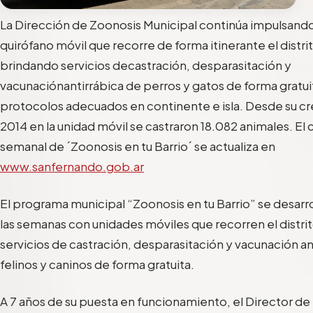
L
a Dirección de
Z
oonosis
Municipal
continúa
impulsa
nd
quirófano móvil que
r
ecorre de forma itinerante
el
distri
brindando servicios de
castración, desparasitación
y
vacunación
antirrábica
de
perros y gatos
de
forma
gr
atui
protocolos
adecuados
en continente e isla
.
Desde
su c
2014 en
la unidad móvil
se castraron
18.082 animales
.
El 
semanal de
´
Zoonosis en
tu Barrio
´
se actualiza en
www.sanfernando.gob.ar
E
l programa
municipal
“
Zoonosis
en tu Barr
io”
s
e desarro
las semanas con
u
nidad
es mó
viles que
recorren
el distr
servicios
de
castración, desparasitación y
vacunación an
felinos y caninos
de forma gratuita.
A
7 años de
su
puesta en funcionamiento,
el Director de