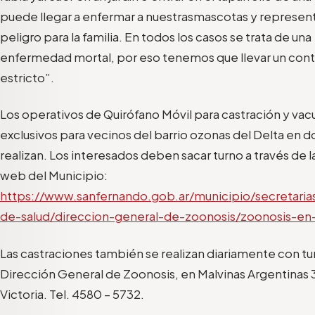
puede lle
gar a enfermar a nuestras
mascotas
y represent
peligro
para
la
familia.
En todos los casos s
e trata de una
enfermedad mortal
, por eso
tenemos que llevar un cont
estricto”.
Los operativos de Quirófano Móvil para castración y va
exclusivos para vecinos del barrio
o
zonas del Delta
en d
realiza
n
. Los interesados deben sacar turno a través de l
web de
l Municipio:
https://www.sanfernando.gob.ar/municipio/secretarias
de-salud/direccion-general-de-zoonosis/zoonosis-en-
Las castraciones también se realizan diariamente con tur
Dirección General de Zoonosis, en Malvinas Argentinas 
Victoria.
Tel. 4580 – 5732.