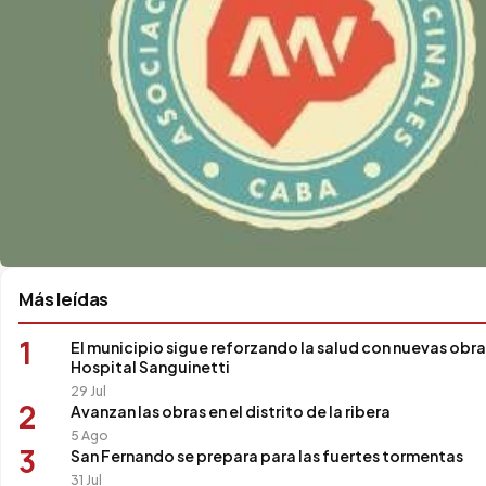
Más leídas
1
El municipio sigue reforzando la salud con nuevas obras
Hospital Sanguinetti
29 Jul
2
Avanzan las obras en el distrito de la ribera
5 Ago
3
San Fernando se prepara para las fuertes tormentas
31 Jul