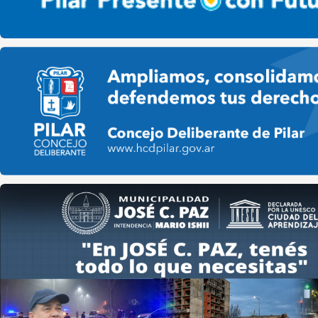
Pilar HCD