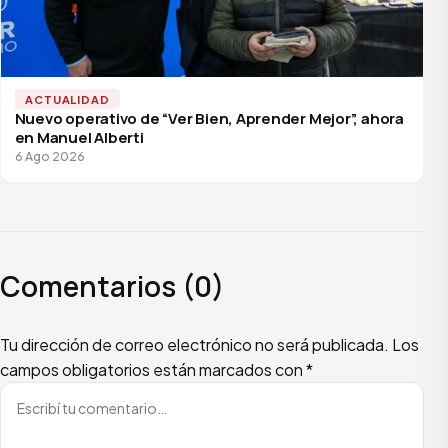
ACTUALIDAD
Nuevo operativo de “Ver Bien, Aprender Mejor”, ahora
en Manuel Alberti
6 Ago 2026
Comentarios (0)
Escribí tu comentario
Nombre
Email
Tu dirección de correo electrónico no será publicada.
Los
campos obligatorios están marcados con
*