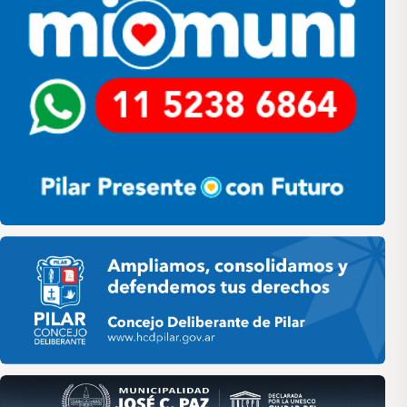
Pilar HCD