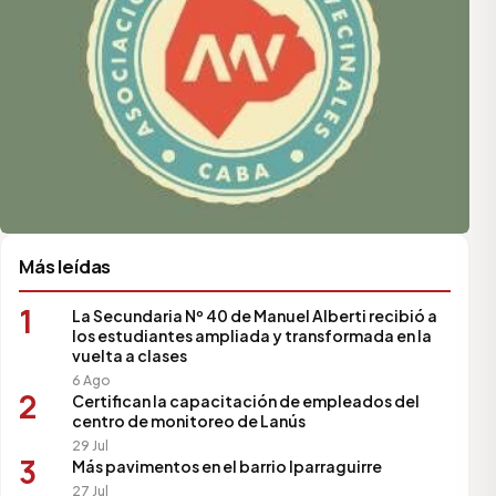
Más leídas
1
La Secundaria Nº 40 de Manuel Alberti recibió a
los estudiantes ampliada y transformada en la
vuelta a clases
6 Ago
2
Certifican la capacitación de empleados del
centro de monitoreo de Lanús
29 Jul
3
Más pavimentos en el barrio Iparraguirre
27 Jul