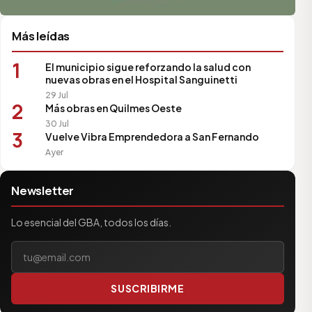
Más leídas
1
El municipio sigue reforzando la salud con
nuevas obras en el Hospital Sanguinetti
29 Jul
2
Más obras en Quilmes Oeste
30 Jul
3
Vuelve Vibra Emprendedora a San Fernando
Ayer
Newsletter
Lo esencial del GBA, todos los días.
Tu correo electrónico
SUSCRIBIRME