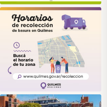
quilmes
LANUS