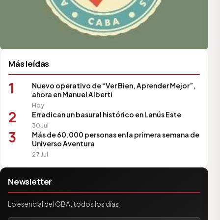
Más leídas
1
Nuevo operativo de “Ver Bien, Aprender Mejor”,
ahora en Manuel Alberti
Hoy
2
Erradican un basural histórico en Lanús Este
30 Jul
3
Más de 60.000 personas en la primera semana de
Universo Aventura
27 Jul
Newsletter
Lo esencial del GBA, todos los días.