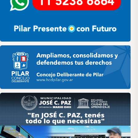
Pilar HCD