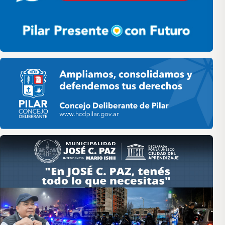
Pilar HCD