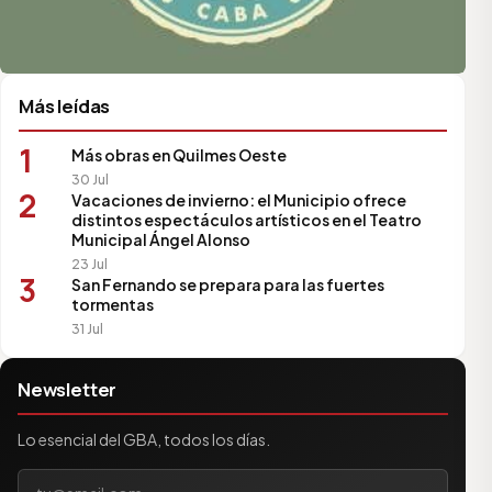
Más leídas
1
Más obras en Quilmes Oeste
30 Jul
2
Vacaciones de invierno: el Municipio ofrece
distintos espectáculos artísticos en el Teatro
Municipal Ángel Alonso
23 Jul
3
San Fernando se prepara para las fuertes
tormentas
31 Jul
Newsletter
Lo esencial del GBA, todos los días.
Tu correo electrónico