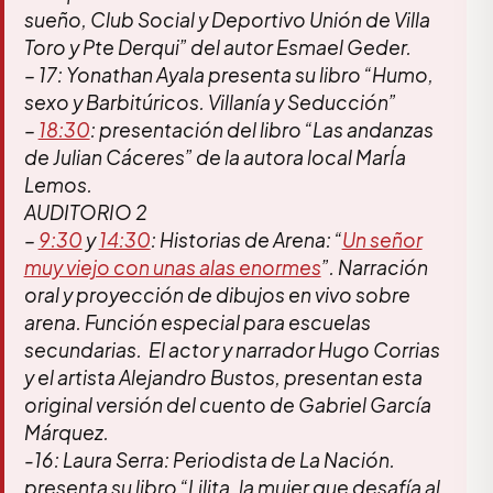
sueño, Club Social y Deportivo Unión de Villa
Toro y Pte Derqui” del autor Esmael Geder.
– 17: Yonathan Ayala presenta su libro “Humo,
sexo y Barbitúricos. Villanía y Seducción”
–
18:30
: presentación del libro “Las andanzas
de Julian Cáceres” de la autora local MarÍa
Lemos.
AUDITORIO 2
–
9:30
y
14:30
: Historias de Arena: “
Un señor
muy viejo con unas alas enormes
”. Narración
oral y proyección de dibujos en vivo sobre
arena. Función especial para escuelas
secundarias. El actor y narrador Hugo Corrias
y el artista Alejandro Bustos, presentan esta
original versión del cuento de Gabriel García
Márquez.
-16: Laura Serra: Periodista de La Nación.
presenta su libro “Lilita, la mujer que desafía al