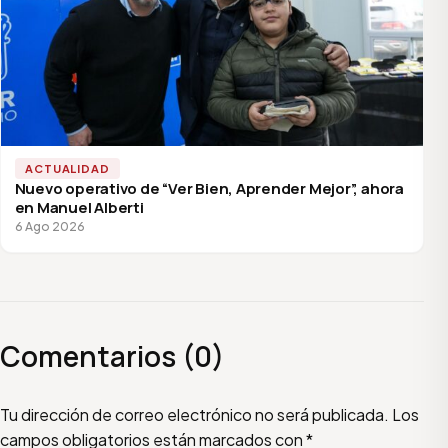
ACTUALIDAD
Nuevo operativo de “Ver Bien, Aprender Mejor”, ahora
en Manuel Alberti
6 Ago 2026
Comentarios (0)
Escribí tu comentario
Nombre
Email
Tu dirección de correo electrónico no será publicada.
Los
campos obligatorios están marcados con
*