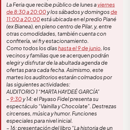
La Feria que recibe público de lunes a
viernes
de 8:30 a 20:00
y los sábados y domingos
de
11:00 a 20:00
está ubicada en el predio Piané
(ex Bianea), en pleno centro de Pilar, y, entre
otras comodidades, también cuenta con
confitería, wi fi y estacionamiento.
Como todos los días
hasta el 9 de junio
, los
vecinos y familias que se acerquen podrán
elegir y disfrutar de la abultada agenda de
ofertas para cada fecha. Asimismo, este
martes los auditorios estarán colmados por
las siguientes actividades:
AUDITORIO 1 “MARTA HAYDEÉ GARCÍA”
–
9:30
y 14: el Payaso Fidel presenta su
espectáculo “Vainilla y Chocolate”. Destrezas
circenses, música y humor. Funciones
especiales para nivel inicial.
– 16: presentación del libro “La historia de un