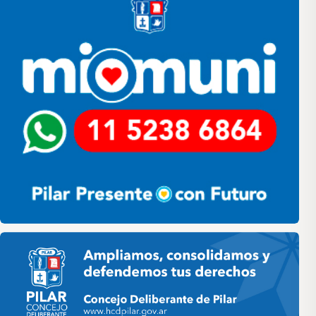
Pilar HCD