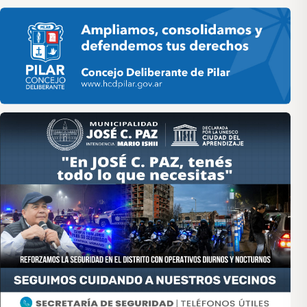
Pilar HCD