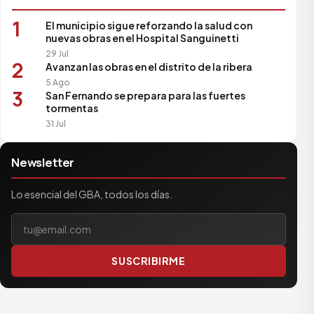
1
El municipio sigue reforzando la salud con
nuevas obras en el Hospital Sanguinetti
29 Jul
2
Avanzan las obras en el distrito de la ribera
5 Ago
3
San Fernando se prepara para las fuertes
tormentas
31 Jul
Newsletter
Lo esencial del GBA, todos los días.
Tu correo electrónico
SUSCRIBIRME