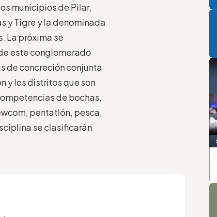
os municipios de Pilar,
P
s y Tigre y la denominada
s. La próxima se
vo de este conglomerado
vas de concreción conjunta
n y los distritos que son
á competencias de bochas,
newcom, pentatlón, pesca,
ciplina se clasificarán
A