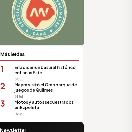
Más leídas
1
Erradican un basural histórico
en Lanús Este
30 Jul
2
Mayra visitó el Gran parque de
juegos de Quilmes
31 Jul
3
Motos y autos secuestrados
en Ezpeleta
Hoy
Newsletter