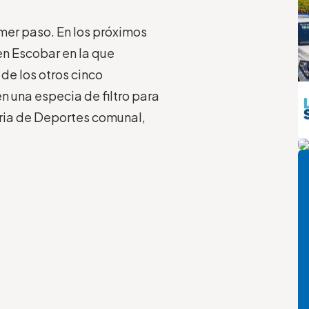
imer paso. En los próximos
en Escobar en la que
de los otros cinco
 una especia de filtro para
aria de Deportes comunal,
m
Pi