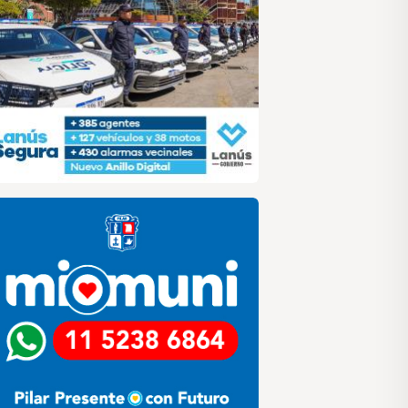
alvinas
lar