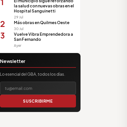
1
El municipio sigue reforzando
la salud con nuevas obras en el
Hospital Sanguinetti
29 Jul
2
Más obras en Quilmes Oeste
30 Jul
3
Vuelve Vibra Emprendedora a
San Fernando
Ayer
Newsletter
Lo esencial del GBA, todos los días.
Tu correo electrónico
SUSCRIBIRME