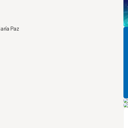
Pi
aría Paz
P
A