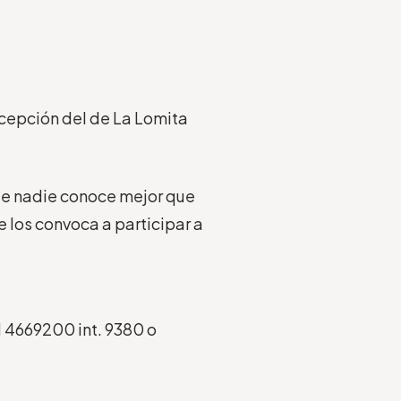
excepción del de La Lomita
ue nadie conoce mejor que
e los convoca a participar a
al 4669200 int. 9380 o