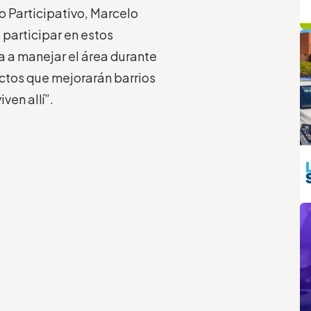
o Participativo, Marcelo
q
L
participar en estos
 a manejar el área durante
ctos que mejorarán barrios
ven allí”.
m