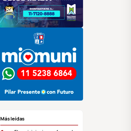
lar
ilar HCD
sociación de Medios Vecinales
Más leídas