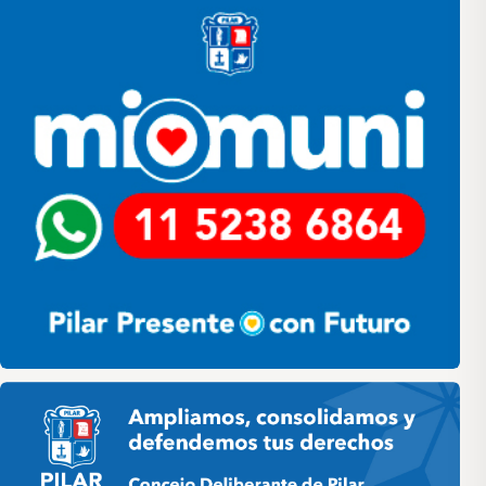
Pilar HCD