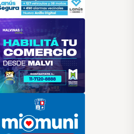
alvinas
lar