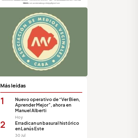
sociación de Medios Vecinales
Más leídas
1
Nuevo operativo de “Ver Bien,
Aprender Mejor”, ahora en
Manuel Alberti
Hoy
2
Erradican un basural histórico
en Lanús Este
30 Jul