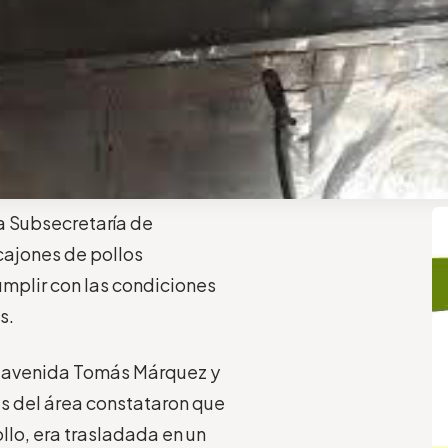
a Subsecretaría de
cajones de pollos
mplir con las condiciones
s.
 la avenida Tomás Márquez y
res del área constataron que
lo, era trasladada en un