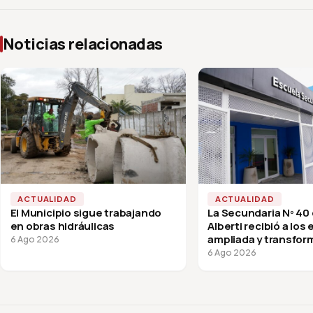
Noticias relacionadas
ACTUALIDAD
ACTUALIDAD
El Municipio sigue trabajando
La Secundaria Nº 40
en obras hidráulicas
Alberti recibió a los
ampliada y transfor
6 Ago 2026
vuelta a clases
6 Ago 2026