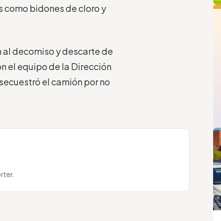
q
s como bidones de cloro y
n al decomiso y descarte de
n el equipo de la Dirección
secuestró el camión por no
L
rter.