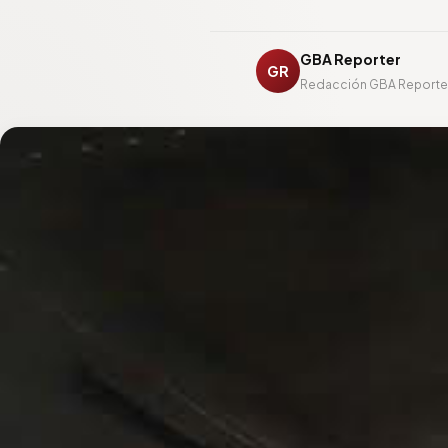
GBA Reporter
GR
Redacción GBA Reporte