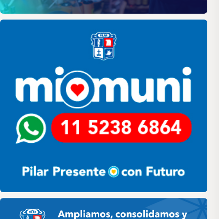
Pilar
Pilar HCD