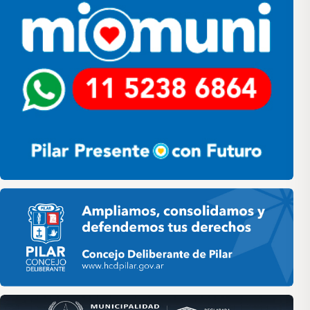
Pilar HCD