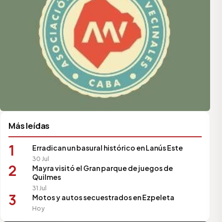
Más leídas
1
Erradican un basural histórico en Lanús Este
30 Jul
2
Mayra visitó el Gran parque de juegos de
Quilmes
31 Jul
3
Motos y autos secuestrados en Ezpeleta
Hoy