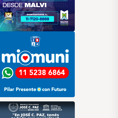
lar
ilar HCD