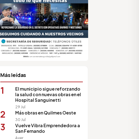
sociación de Medios Vecinales
Más leídas
1
El municipio sigue reforzando
la salud con nuevas obras en el
Hospital Sanguinetti
29 Jul
2
Más obras en Quilmes Oeste
30 Jul
3
Vuelve Vibra Emprendedora a
San Fernando
Ayer