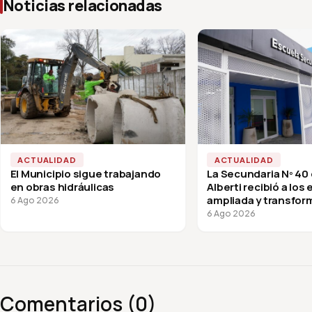
Noticias relacionadas
ACTUALIDAD
ACTUALIDAD
El Municipio sigue trabajando
La Secundaria Nº 40
en obras hidráulicas
Alberti recibió a los
ampliada y transfor
6 Ago 2026
vuelta a clases
6 Ago 2026
Comentarios (0)