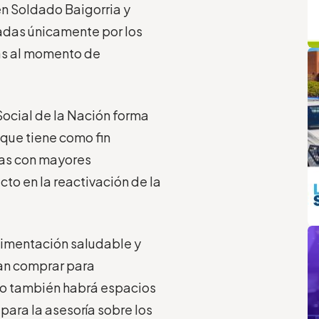
en Soldado Baigorria y
radas únicamente por los
q
L
das al momento de
 Social de la Nación forma
que tiene como fin
nas con mayores
cto en la reactivación de la
m
limentación saludable y
an comprar para
ivo también habrá espacios
para la asesoría sobre los