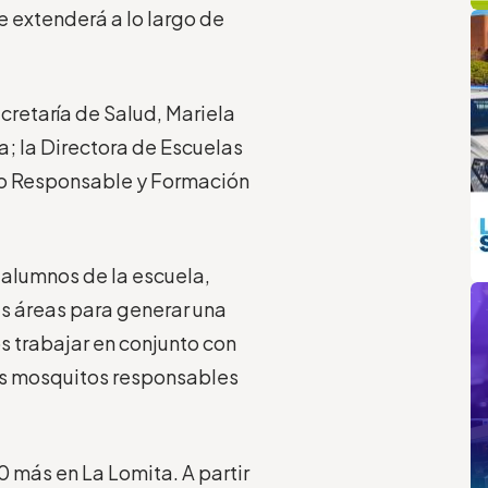
q
L
e extenderá a lo largo de
cretaría de Salud, Mariela
a; la Directora de Escuelas
umo Responsable y Formación
 alumnos de la escuela,
m
as áreas para generar una
 trabajar en conjunto con
los mosquitos responsables
0 más en La Lomita. A partir