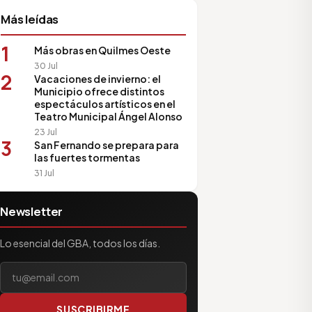
Más leídas
1
Más obras en Quilmes Oeste
30 Jul
2
Vacaciones de invierno: el
Municipio ofrece distintos
espectáculos artísticos en el
Teatro Municipal Ángel Alonso
23 Jul
3
San Fernando se prepara para
las fuertes tormentas
31 Jul
Newsletter
Lo esencial del GBA, todos los días.
Tu correo electrónico
SUSCRIBIRME