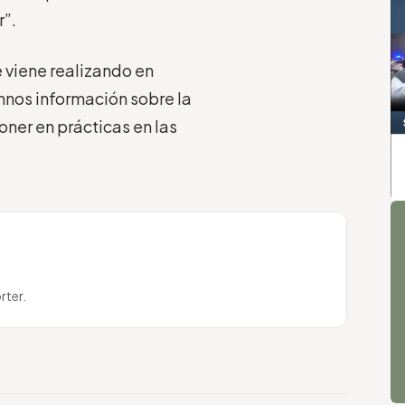
r”.
 viene realizando en
umnos información sobre la
ner en prácticas en las
A
rter.