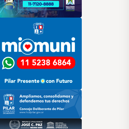
lar
ilar HCD