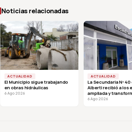
Noticias relacionadas
ACTUALIDAD
ACTUALIDAD
El Municipio sigue trabajando
La Secundaria Nº 40
en obras hidráulicas
Alberti recibió a los
ampliada y transfor
6 Ago 2026
vuelta a clases
6 Ago 2026