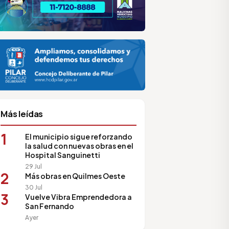
lar
ilar HCD
sociación de Medios Vecinales
Más leídas
1
El municipio sigue reforzando
la salud con nuevas obras en el
Hospital Sanguinetti
29 Jul
2
Más obras en Quilmes Oeste
30 Jul
3
Vuelve Vibra Emprendedora a
San Fernando
Ayer