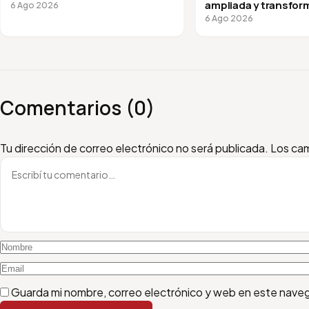
ampliada y transfor
6 Ago 2026
vuelta a clases
6 Ago 2026
Comentarios (0)
Escribí tu comentario
Nombre
Email
Tu dirección de correo electrónico no será publicada.
Los cam
Guarda mi nombre, correo electrónico y web en este nave