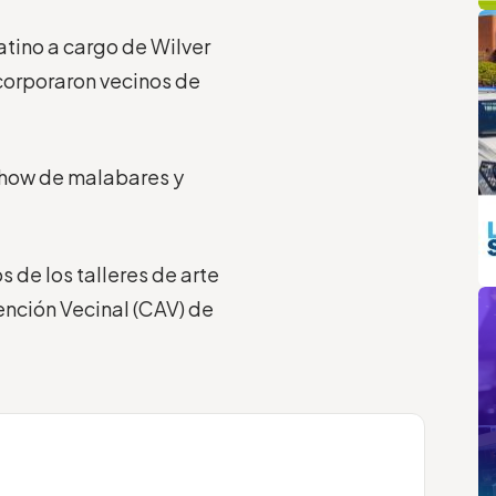
q
L
atino a cargo de Wilver
corporaron vecinos de
 show de malabares y
de los talleres de arte
m
tención Vecinal (CAV) de