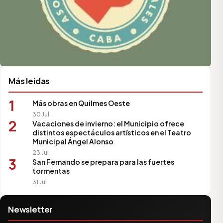
Más leídas
1
Más obras en Quilmes Oeste
30 Jul
2
Vacaciones de invierno: el Municipio ofrece
distintos espectáculos artísticos en el Teatro
Municipal Ángel Alonso
23 Jul
3
San Fernando se prepara para las fuertes
tormentas
31 Jul
Newsletter