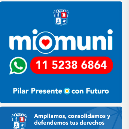
Pilar
Pilar HCD