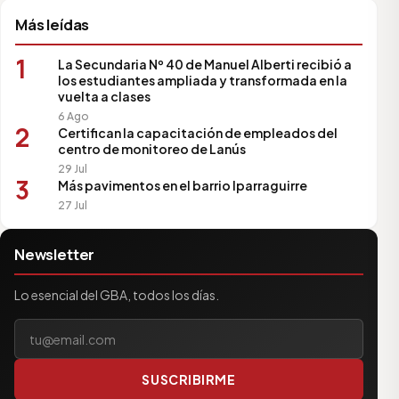
Más leídas
1
La Secundaria Nº 40 de Manuel Alberti recibió a
los estudiantes ampliada y transformada en la
vuelta a clases
6 Ago
2
Certifican la capacitación de empleados del
centro de monitoreo de Lanús
29 Jul
3
Más pavimentos en el barrio Iparraguirre
27 Jul
Newsletter
Lo esencial del GBA, todos los días.
Tu correo electrónico
SUSCRIBIRME