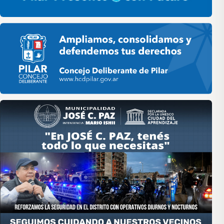
Pilar HCD