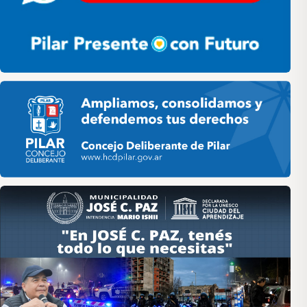
Pilar HCD