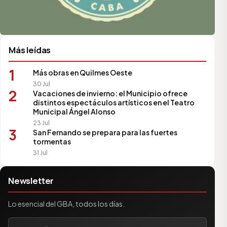
Más leídas
1
Más obras en Quilmes Oeste
30 Jul
2
Vacaciones de invierno: el Municipio ofrece
distintos espectáculos artísticos en el Teatro
Municipal Ángel Alonso
23 Jul
3
San Fernando se prepara para las fuertes
tormentas
31 Jul
Newsletter
Lo esencial del GBA, todos los días.
Tu correo electrónico