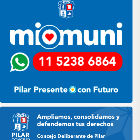
Pilar HCD