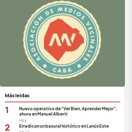
Más leídas
1
Nuevo operativo de “Ver Bien, Aprender Mejor”,
ahora en Manuel Alberti
Hoy
2
Erradican un basural histórico en Lanús Este