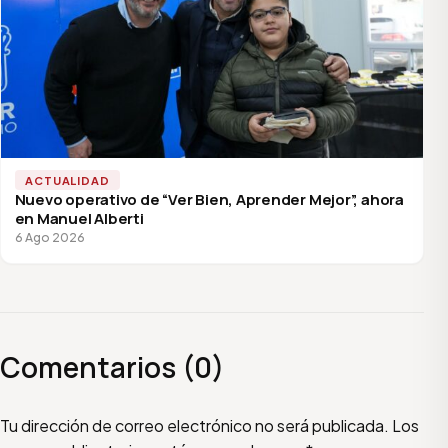
ACTUALIDAD
Nuevo operativo de “Ver Bien, Aprender Mejor”, ahora
en Manuel Alberti
6 Ago 2026
Comentarios (0)
Escribí tu comentario
Nombre
Email
Tu dirección de correo electrónico no será publicada.
Los