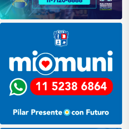
Pilar
Pilar HCD