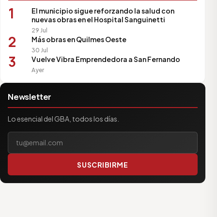
1
El municipio sigue reforzando la salud con
nuevas obras en el Hospital Sanguinetti
29 Jul
2
Más obras en Quilmes Oeste
30 Jul
3
Vuelve Vibra Emprendedora a San Fernando
Ayer
Newsletter
Lo esencial del GBA, todos los días.
Tu correo electrónico
SUSCRIBIRME