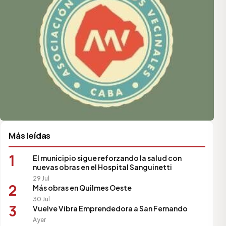
Más leídas
1
El municipio sigue reforzando la salud con
nuevas obras en el Hospital Sanguinetti
29 Jul
2
Más obras en Quilmes Oeste
30 Jul
3
Vuelve Vibra Emprendedora a San Fernando
Ayer