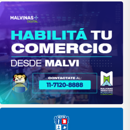
malvinas
Pilar