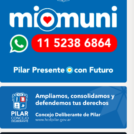
Pilar HCD