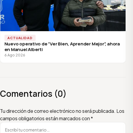
ACTUALIDAD
Nuevo operativo de “Ver Bien, Aprender Mejor”, ahora
en Manuel Alberti
6 Ago 2026
Comentarios (0)
Escribí tu comentario
Nombre
Email
Tu dirección de correo electrónico no será publicada.
Los
campos obligatorios están marcados con
*