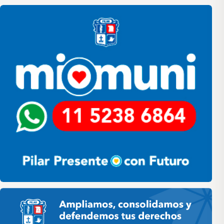
Pilar
Pilar HCD