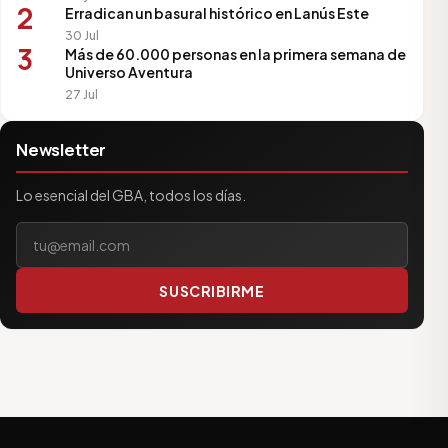
2
Erradican un basural histórico en Lanús Este
30 Jul
3
Más de 60.000 personas en la primera semana de
Universo Aventura
27 Jul
Newsletter
Lo esencial del GBA, todos los días.
Tu correo electrónico
SUSCRIBIRME