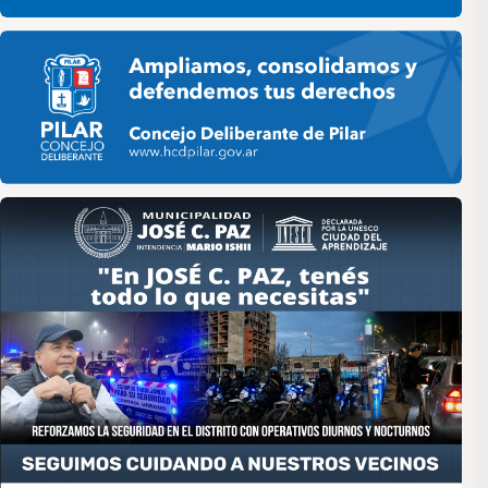
Pilar HCD