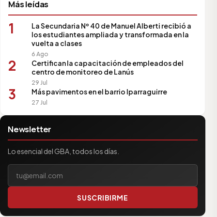
Más leídas
1
La Secundaria Nº 40 de Manuel Alberti recibió a
los estudiantes ampliada y transformada en la
vuelta a clases
6 Ago
2
Certifican la capacitación de empleados del
centro de monitoreo de Lanús
29 Jul
3
Más pavimentos en el barrio Iparraguirre
27 Jul
Newsletter
Lo esencial del GBA, todos los días.
Tu correo electrónico
SUSCRIBIRME