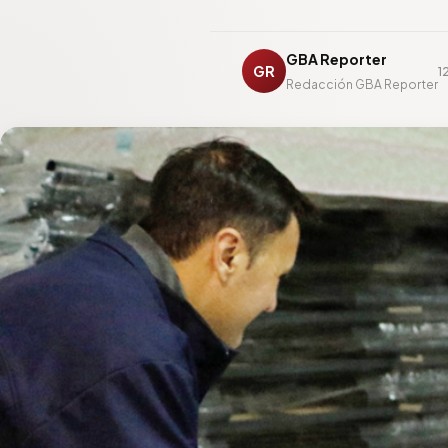
GBA Reporter
GR
1
Redacción GBA Reporter