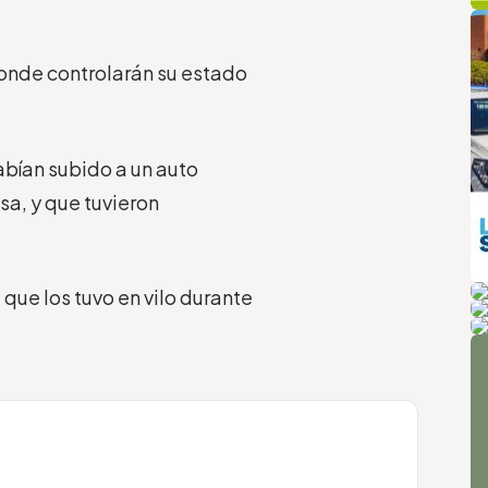
q
L
donde controlarán su estado
bían subido a un auto
asa, y que tuvieron
m
 que los tuvo en vilo durante
Pi
P
A