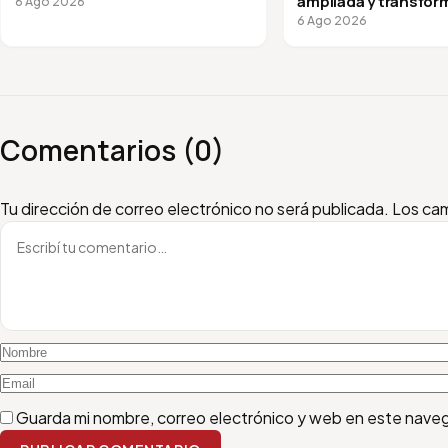
ampliada y transfor
6 Ago 2026
vuelta a clases
6 Ago 2026
Comentarios (0)
Escribí tu comentario
Nombre
Email
Tu dirección de correo electrónico no será publicada.
Los cam
Guarda mi nombre, correo electrónico y web en este nave