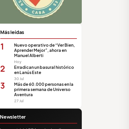
Más leídas
1
Nuevo operativo de “Ver Bien,
Aprender Mejor”, ahora en
Manuel Alberti
Hoy
2
Erradican un basural histórico
en Lanús Este
30 Jul
3
Más de 60.000 personas en la
primera semana de Universo
Aventura
27 Jul
Newsletter