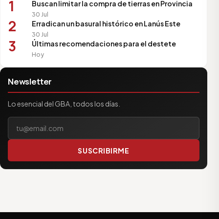
1
Buscan limitar la compra de tierras en Provincia
30 Jul
2
Erradican un basural histórico en Lanús Este
30 Jul
3
Últimas recomendaciones para el destete
Hoy
Newsletter
Lo esencial del GBA, todos los días.
Tu correo electrónico
SUSCRIBIRME