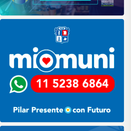
Pilar
Pilar HCD