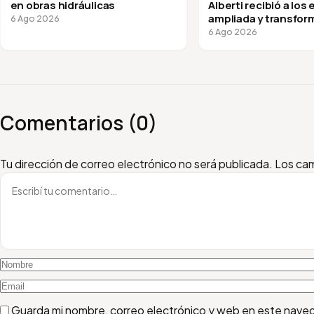
en obras hidráulicas
Alberti recibió a los
ampliada y transfor
6 Ago 2026
vuelta a clases
6 Ago 2026
Comentarios (0)
Escribí tu comentario
Nombre
Email
Tu dirección de correo electrónico no será publicada.
Los cam
Guarda mi nombre, correo electrónico y web en este nave