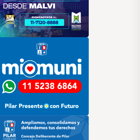
lar
ilar HCD