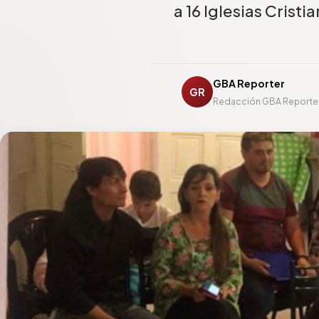
a 16 Iglesias Crist
GBA Reporter
GR
Redacción GBA Reporte