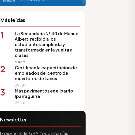
sociación de Medios Vecinales
Más leídas
1
La Secundaria Nº 40 de Manuel
Alberti recibió a los
estudiantes ampliada y
transformada en la vuelta a
clases
6 Ago
2
Certifican la capacitación de
empleados del centro de
monitoreo de Lanús
29 Jul
3
Más pavimentos en el barrio
Iparraguirre
27 Jul
Newsletter
Lo esencial del GBA, todos los días.