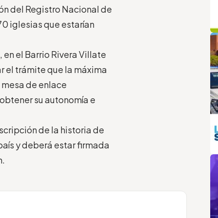
ión del Registro Nacional de
70 iglesias que estarían
q
L
, en el Barrio Rivera Villate
ar el trámite que la máxima
la mesa de enlace
 obtener su autonomía e
scripción de la historia de
 país y deberá estar firmada
m
n.