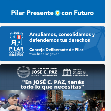
Pilar HCD