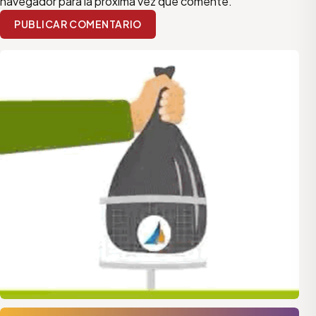
navegador para la próxima vez que comente.
PUBLICAR COMENTARIO
quilmes