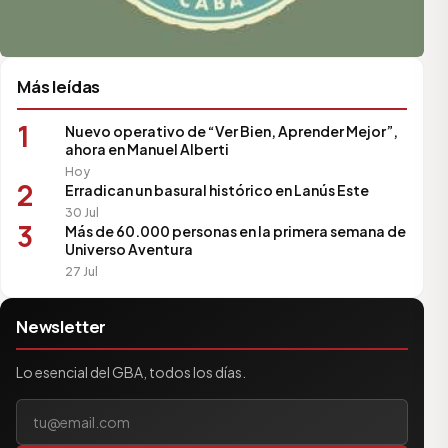
Más leídas
1
Nuevo operativo de “Ver Bien, Aprender Mejor”,
ahora en Manuel Alberti
Hoy
2
Erradican un basural histórico en Lanús Este
30 Jul
3
Más de 60.000 personas en la primera semana de
Universo Aventura
27 Jul
Newsletter
Lo esencial del GBA, todos los días.
Tu correo electrónico