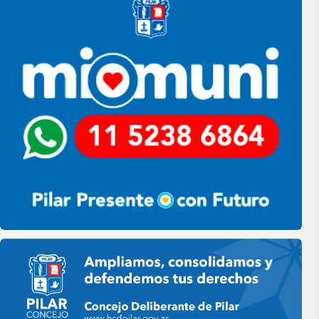
Pilar HCD