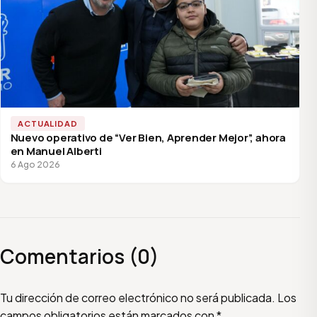
ACTUALIDAD
Nuevo operativo de “Ver Bien, Aprender Mejor”, ahora
en Manuel Alberti
6 Ago 2026
Comentarios (0)
Escribí tu comentario
Nombre
Email
Tu dirección de correo electrónico no será publicada.
Los
campos obligatorios están marcados con
*