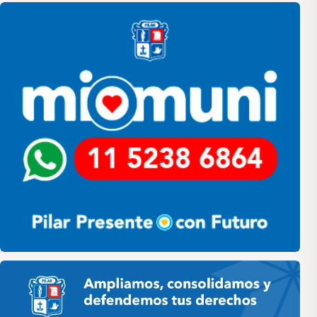
Pilar
Pilar HCD