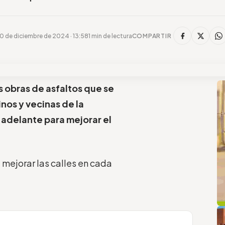
0 de diciembre de 2024 · 13:58
1 min de lectura
COMPARTIR
s obras de asfaltos que se
nos y vecinas de la
 adelante para mejorar el
 mejorar las calles en cada
q
L