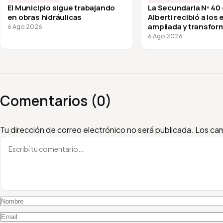
El Municipio sigue trabajando
La Secundaria Nº 40
en obras hidráulicas
Alberti recibió a los
ampliada y transfor
6 Ago 2026
vuelta a clases
6 Ago 2026
Comentarios (0)
Escribí tu comentario
Nombre
Email
Tu dirección de correo electrónico no será publicada.
Los cam