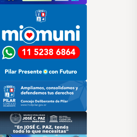
lar
ilar HCD