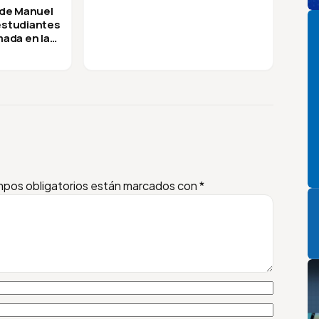
Pi
 de Manuel
 estudiantes
mada en la
pos obligatorios están marcados con
*
P