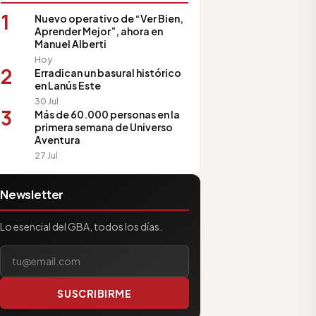
1
Nuevo operativo de “Ver Bien,
Aprender Mejor”, ahora en
Manuel Alberti
Hoy
2
Erradican un basural histórico
en Lanús Este
30 Jul
3
Más de 60.000 personas en la
primera semana de Universo
Aventura
27 Jul
Newsletter
Lo esencial del GBA, todos los días.
Tu correo electrónico
SUSCRIBIRME