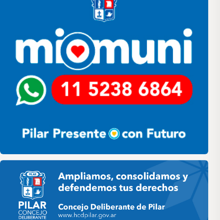
Pilar HCD