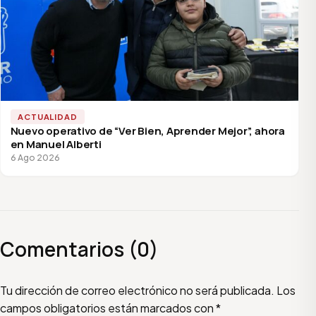
ACTUALIDAD
Nuevo operativo de “Ver Bien, Aprender Mejor”, ahora
en Manuel Alberti
6 Ago 2026
Comentarios (0)
Escribí tu comentario
Nombre
Email
Tu dirección de correo electrónico no será publicada.
Los
campos obligatorios están marcados con
*