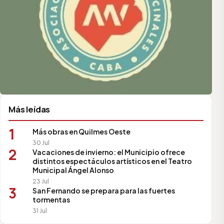
Más leídas
1
Más obras en Quilmes Oeste
30 Jul
2
Vacaciones de invierno: el Municipio ofrece
distintos espectáculos artísticos en el Teatro
Municipal Ángel Alonso
23 Jul
3
San Fernando se prepara para las fuertes
tormentas
31 Jul