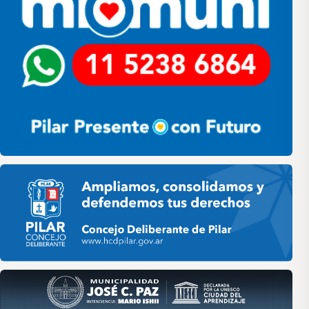
Pilar HCD