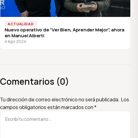
ACTUALIDAD
Nuevo operativo de “Ver Bien, Aprender Mejor”, ahora
en Manuel Alberti
6 Ago 2026
Comentarios (0)
Escribí tu comentario
Nombre
Email
Tu dirección de correo electrónico no será publicada.
Los
campos obligatorios están marcados con
*