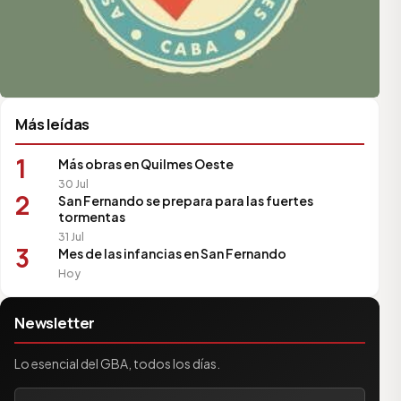
Más leídas
1
Más obras en Quilmes Oeste
30 Jul
2
San Fernando se prepara para las fuertes
tormentas
31 Jul
3
Mes de las infancias en San Fernando
Hoy
Newsletter
Lo esencial del GBA, todos los días.
Tu correo electrónico