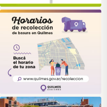
quilmes
LANUS