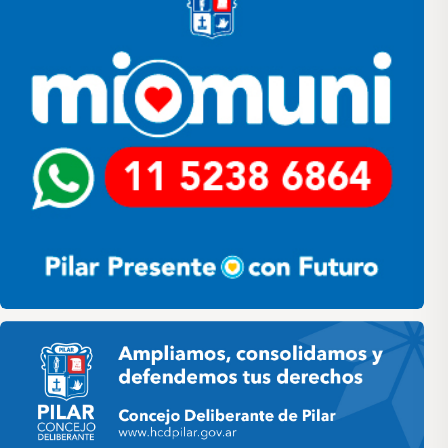
Pilar HCD