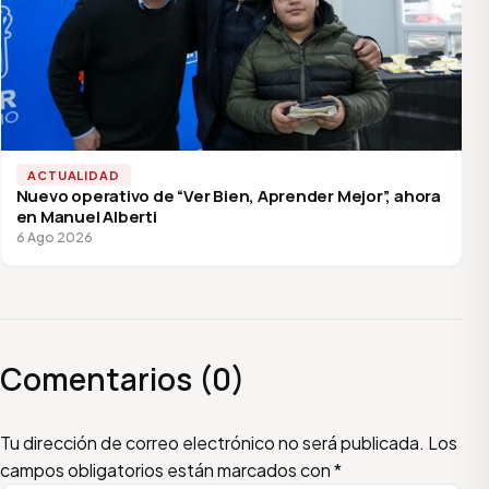
ACTUALIDAD
Nuevo operativo de “Ver Bien, Aprender Mejor”, ahora
en Manuel Alberti
6 Ago 2026
Comentarios (0)
Escribí tu comentario
Nombre
Email
Tu dirección de correo electrónico no será publicada.
Los
campos obligatorios están marcados con
*