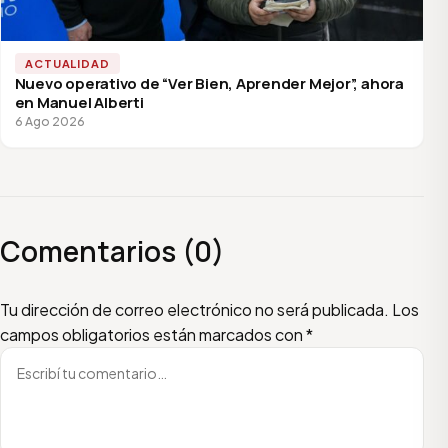
ACTUALIDAD
Nuevo operativo de “Ver Bien, Aprender Mejor”, ahora
en Manuel Alberti
6 Ago 2026
Comentarios (0)
Escribí tu comentario
Nombre
Email
Tu dirección de correo electrónico no será publicada.
Los
campos obligatorios están marcados con
*