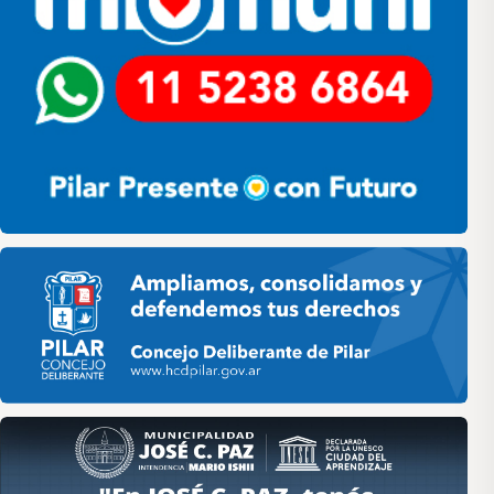
Pilar HCD