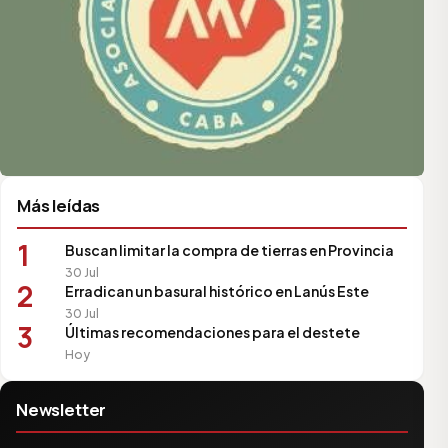
Más leídas
1
Buscan limitar la compra de tierras en Provincia
30 Jul
2
Erradican un basural histórico en Lanús Este
30 Jul
3
Últimas recomendaciones para el destete
Hoy
Newsletter