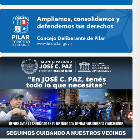
Pilar HCD