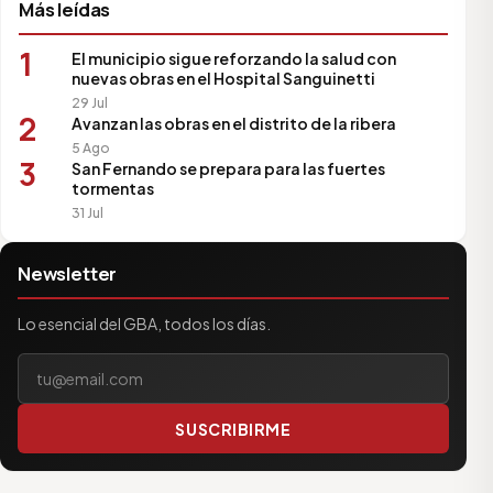
Más leídas
1
El municipio sigue reforzando la salud con
nuevas obras en el Hospital Sanguinetti
29 Jul
2
Avanzan las obras en el distrito de la ribera
5 Ago
3
San Fernando se prepara para las fuertes
tormentas
31 Jul
Newsletter
Lo esencial del GBA, todos los días.
Tu correo electrónico
SUSCRIBIRME