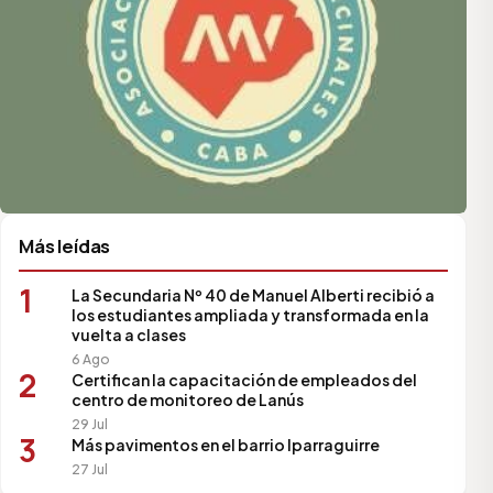
Más leídas
1
La Secundaria Nº 40 de Manuel Alberti recibió a
los estudiantes ampliada y transformada en la
vuelta a clases
6 Ago
2
Certifican la capacitación de empleados del
centro de monitoreo de Lanús
29 Jul
3
Más pavimentos en el barrio Iparraguirre
27 Jul