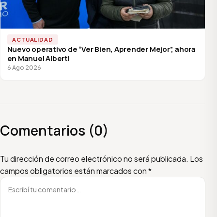
ACTUALIDAD
Nuevo operativo de “Ver Bien, Aprender Mejor”, ahora
en Manuel Alberti
6 Ago 2026
Comentarios (0)
Escribí tu comentario
Nombre
Email
Tu dirección de correo electrónico no será publicada.
Los
campos obligatorios están marcados con
*