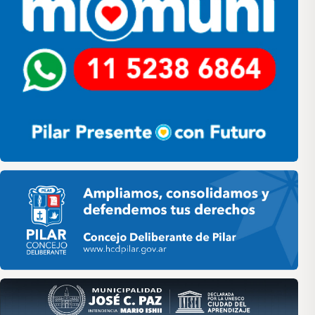
Pilar HCD