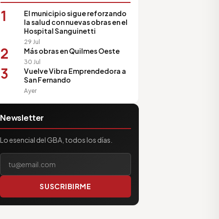
1
El municipio sigue reforzando
la salud con nuevas obras en el
Hospital Sanguinetti
29 Jul
2
Más obras en Quilmes Oeste
30 Jul
3
Vuelve Vibra Emprendedora a
San Fernando
Ayer
Newsletter
Lo esencial del GBA, todos los días.
Tu correo electrónico
SUSCRIBIRME