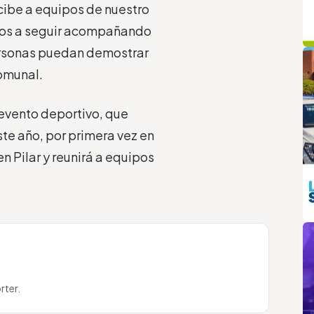
cibe a equipos de nuestro
Vamos a seguir acompañando
q
L
ersonas puedan demostrar
comunal.
evento deportivo, que
ste año, por primera vez en
en Pilar y reunirá a equipos
m
rter.