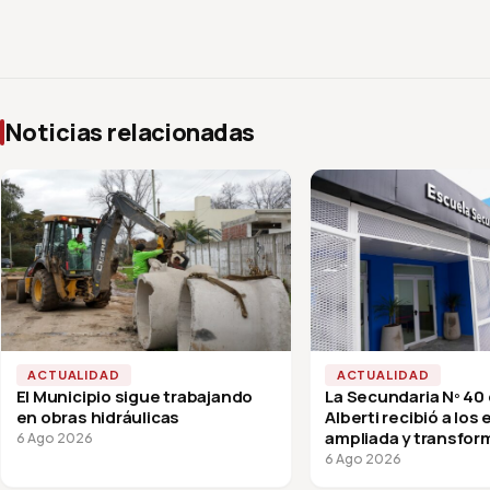
Noticias relacionadas
ACTUALIDAD
ACTUALIDAD
El Municipio sigue trabajando
La Secundaria Nº 40
en obras hidráulicas
Alberti recibió a los
ampliada y transfor
6 Ago 2026
vuelta a clases
6 Ago 2026