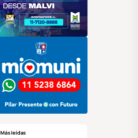
lar
ilar HCD
sociación de Medios Vecinales
Más leídas