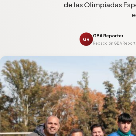
de las Olimpiadas Espe
e
GBA Reporter
GR
Redacción GBA Report