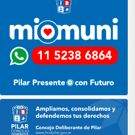
Pilar HCD