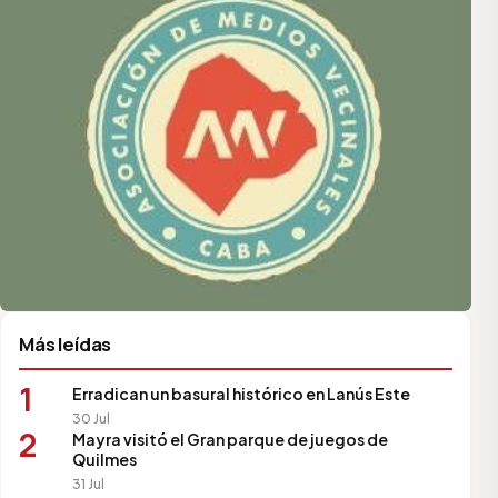
Más leídas
1
Erradican un basural histórico en Lanús Este
30 Jul
2
Mayra visitó el Gran parque de juegos de
Quilmes
31 Jul