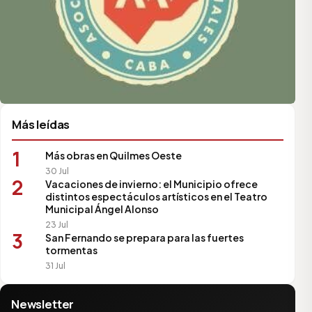
Más leídas
1
Más obras en Quilmes Oeste
30 Jul
2
Vacaciones de invierno: el Municipio ofrece
distintos espectáculos artísticos en el Teatro
Municipal Ángel Alonso
23 Jul
3
San Fernando se prepara para las fuertes
tormentas
31 Jul
Newsletter