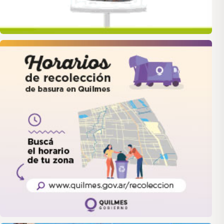
quilmes
LANUS