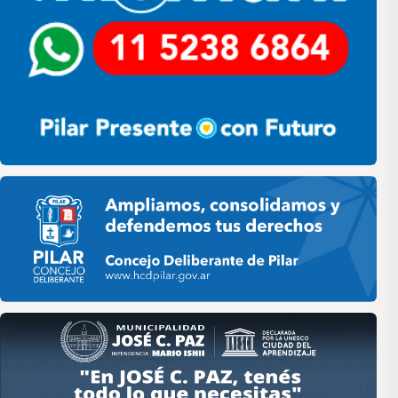
Pilar HCD