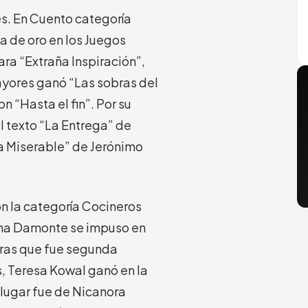
es. En Cuento categoría
 de oro en los Juegos
ara “Extraña Inspiración”,
ayores ganó “Las sobras del
n “Hasta el fin”. Por su
l texto “La Entrega” de
a Miserable” de Jerónimo
on la categoría Cocineros
tina Damonte se impuso en
ntras que fue segunda
, Teresa Kowal ganó en la
lugar fue de Nicanora