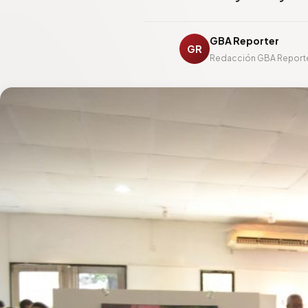
GBA Reporter
GR
Redacción GBA Report