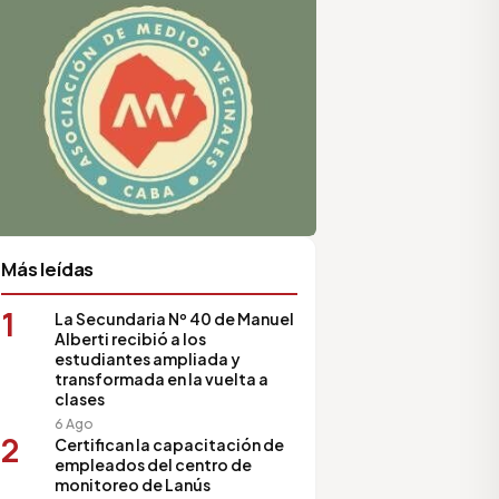
Más leídas
1
La Secundaria Nº 40 de Manuel
Alberti recibió a los
estudiantes ampliada y
transformada en la vuelta a
clases
6 Ago
2
Certifican la capacitación de
empleados del centro de
monitoreo de Lanús