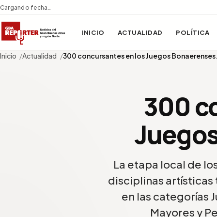
Cargando fecha…
INICIO
ACTUALIDAD
POLÍTICA
Inicio
Actualidad
300 concursantes en los Juegos Bonaerense
300 c
Juegos
La etapa local de l
disciplinas artísticas
en las categorías 
Mayores y P