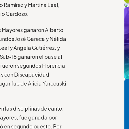
q
L
o Ramírez y Martina Leal,
m
lio Cardozo.
os Mayores ganaron Alberto
gundos José Gareca y Nélida
eal y Ángela Gutiérrez, y
 Sub-18 ganaron el pase al
 fueron segundos Florencia
nas con Discapacidad
Pi
ugar fue de Alicia Yarcouski
 las disciplinas de canto.
 Mayores, fue ganada por
ó en segundo puesto. Por