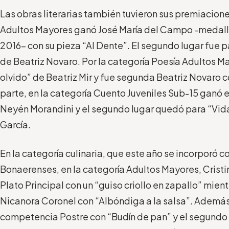
Las obras literarias también tuvieron sus premiacion
Adultos Mayores ganó José María del Campo -medalla
2016- con su pieza “Al Dente”. El segundo lugar fue p
de Beatriz Novaro. Por la categoría Poesía Adultos M
olvido” de Beatriz Mir y fue segunda Beatriz Novaro co
parte, en la categoría Cuento Juveniles Sub-15 ganó e
Neyén Morandini y el segundo lugar quedó para “Vid
García.
En la categoría culinaria, que este año se incorporó c
Bonaerenses, en la categoría Adultos Mayores, Cris
Plato Principal con un “guiso criollo en zapallo” mie
Nicanora Coronel con “Albóndiga a la salsa”. Además
competencia Postre con “Budín de pan” y el segundo 