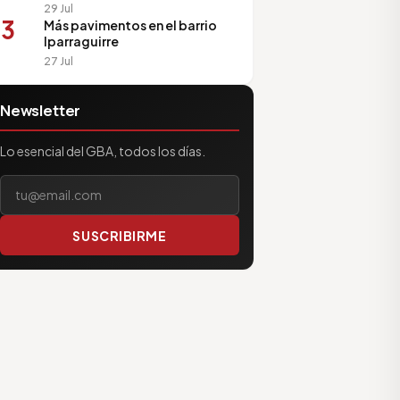
29 Jul
3
Más pavimentos en el barrio
Iparraguirre
27 Jul
Newsletter
Lo esencial del GBA, todos los días.
Tu correo electrónico
SUSCRIBIRME