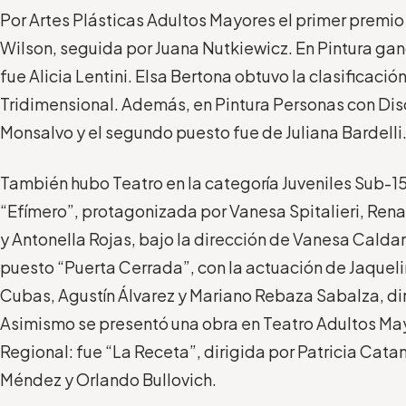
Por Artes Plásticas Adultos Mayores el primer premi
Wilson, seguida por Juana Nutkiewicz. En Pintura ga
fue Alicia Lentini. Elsa Bertona obtuvo la clasificació
Tridimensional. Además, en Pintura Personas con Di
Monsalvo y el segundo puesto fue de Juliana Bardelli
También hubo Teatro en la categoría Juveniles Sub-1
“Efímero”, protagonizada por Vanesa Spitalieri, Ren
y Antonella Rojas, bajo la dirección de Vanesa Cald
puesto “Puerta Cerrada”, con la actuación de Jaquel
Cubas, Agustín Álvarez y Mariano Rebaza Sabalza, diri
Asimismo se presentó una obra en Teatro Adultos May
Regional: fue “La Receta”, dirigida por Patricia Cat
Méndez y Orlando Bullovich.