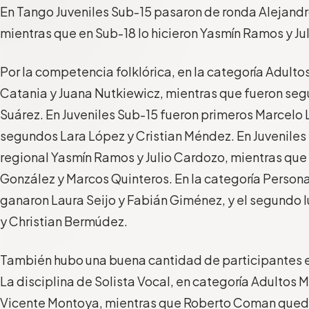
En Tango Juveniles Sub-15 pasaron de ronda Alejandr
mientras que en Sub-18 lo hicieron Yasmín Ramos y Ju
Por la competencia folklórica, en la categoría Adult
Catania y Juana Nutkiewicz, mientras que fueron se
Suárez. En Juveniles Sub-15 fueron primeros Marcelo L
segundos Lara López y Cristian Méndez. En Juveniles
regional Yasmín Ramos y Julio Cardozo, mientras que
González y Marcos Quinteros. En la categoría Perso
ganaron Laura Seijo y Fabián Giménez, y el segundo l
y Christian Bermúdez.
También hubo una buena cantidad de participantes en
La disciplina de Solista Vocal, en categoría Adultos
Vicente Montoya, mientras que Roberto Coman qued