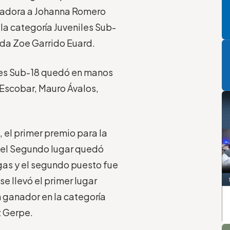
anadora a Johanna Romero
la categoría Juveniles Sub-
P
nda Zoe Garrido Euard.
iles Sub-18 quedó en manos
 Escobar, Mauro Ávalos,
, el primer premio para la
 el Segundo lugar quedó
gas y el segundo puesto fue
se llevó el primer lugar
 ganador en la categoría
z Gerpe.
A