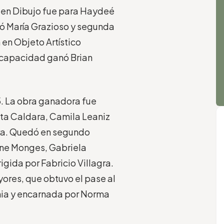
o en Dibujo fue para Haydeé
nó María Grazioso y segunda
n en Objeto Artístico
scapacidad ganó Brian
.
5. La obra ganadora fue
ata Caldara, Camila Leaniz
ara. Quedó en segundo
ine Monges, Gabriela
gida por Fabricio Villagra.
ores, que obtuvo el pase al
ania y encarnada por Norma