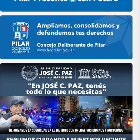
Pilar HCD