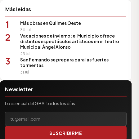
Más leídas
1
Más obras en Quilmes Oeste
30 Jul
2
Vacaciones de invierno: el Municipio ofrece
distintos espectáculos artísticos en el Teatro
Municipal Ángel Alonso
23 Jul
3
San Fernando se prepara para las fuertes
tormentas
31 Jul
Newsletter
Lo esencial del GBA, todos los días.
Tu correo electrónico
SUSCRIBIRME