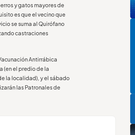
perros y gatos mayores de
uisito es que el vecino que
Pi
vicio se suma al Quirófano
izando castraciones
Vacunación Antirrábica
a (en el predio de la
e la localidad), y el sábado
izarán las Patronales de
P