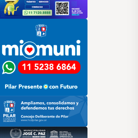
lar
ilar HCD