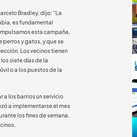
q
L
arcelo Bradley, dijo: “La
rabia, es fundamental
o impulsamos esta campaña,
 perros y gatos, y que se
rección. Los vecinos tienen
os siete días de la
vil o a los puestos de la
m
a los barrios un servicio
pezó a implementarse el mes
durante los fines de semana,
ecinos.