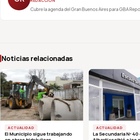
REDACCIÓN
Cubre la agenda del Gran Buenos Aires para GBA Repo
Noticias relacionadas
ACTUALIDAD
ACTUALIDAD
El Municipio sigue trabajando
La Secundaria Nº 40
en obras hidráulicas
Alberti recibió a los