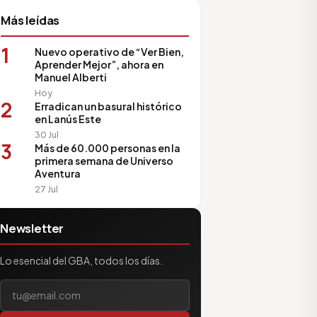
Más leídas
1
Nuevo operativo de “Ver Bien,
Aprender Mejor”, ahora en
Manuel Alberti
Hoy
2
Erradican un basural histórico
en Lanús Este
30 Jul
3
Más de 60.000 personas en la
primera semana de Universo
Aventura
27 Jul
Newsletter
Lo esencial del GBA, todos los días.
Tu correo electrónico